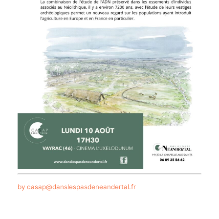
by casap@danslespasdeneandertal.fr