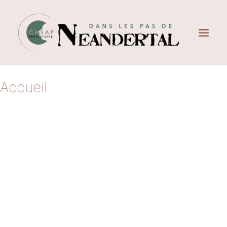
Accueil
Néandertal
Ateliers Pédagogiques
Actualités
Fête de la préhistoire
Association