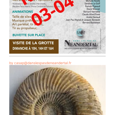
by casap@danslespasdeneandertal.fr