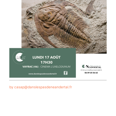
by casap@danslespasdeneandertal.fr