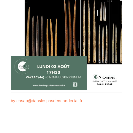
by casap@danslespasdeneandertal.fr